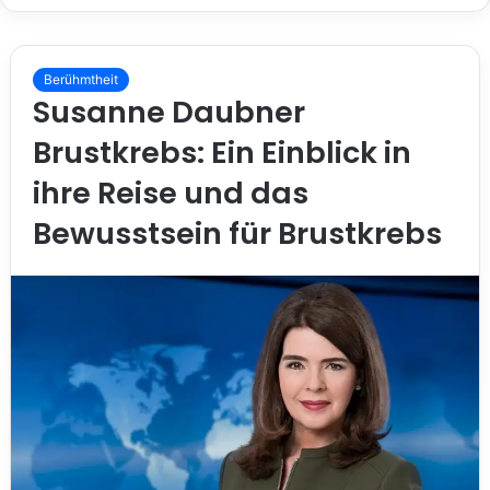
e
b
s
i
Berühmtheit
Susanne Daubner
t
e
Brustkrebs: Ein Einblick in
ihre Reise und das
Bewusstsein für Brustkrebs