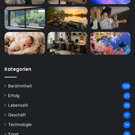
Kategorien
Berühmtheit
129
Erfolg
21
Lebensstil
20
Geschäft
17
Technologie
14
Sport
11