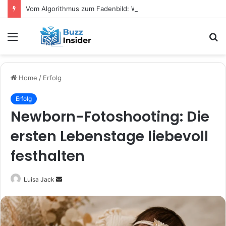
Vom Algorithmus zum Fadenbild: Wie digitale Tools das kreative Selbermachen verändern
Menu
S
fo
Home
/
Erfolg
Erfolg
Newborn-Fotoshooting: Die
ersten Lebenstage liebevoll
festhalten
Send
Luisa Jack
an
email