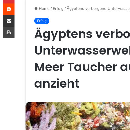
Reddit
Home
/
Erfolg
/
Ägyptens verborgene Unterwasserw
Share via Email
Erfolg
Print
Ägyptens verb
Unterwasserwe
Meer Taucher au
anzieht