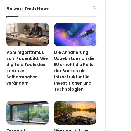
Recent Tech News
Article
ski
Vom Algorithmus
Die Annäherung
zum Fadenbild: Wie
Usbekistans an die
digitale Tools das
EU erhöht die Rolle
kreative
der Banken als
Selbermachen
Infrastruktur für
verändern
Investitionen und
Technologien
Op maat
Wie man mit der