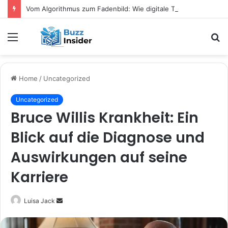
Vom Algorithmus zum Fadenbild: Wie digitale Tools das kreative Selbermachen verändern
Menu
S
fo
Home
/
Uncategorized
Uncategorized
Bruce Willis Krankheit: Ein
Blick auf die Diagnose und
Auswirkungen auf seine
Karriere
Send
Luisa Jack
an
email