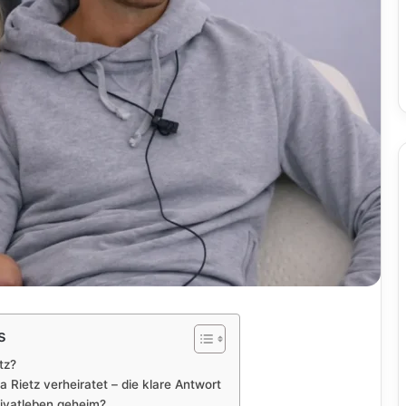
s
tz?
a Rietz verheiratet – die klare Antwort
rivatleben geheim?