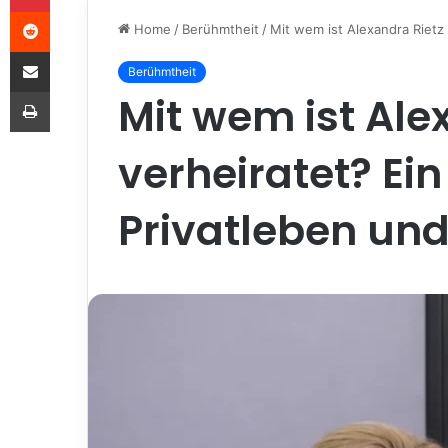
Reddit
Home
/
Berühmtheit
/
Mit wem ist Alexandra Rietz v
Share via Email
Berühmtheit
Print
Mit wem ist Ale
verheiratet? Ein 
Privatleben und