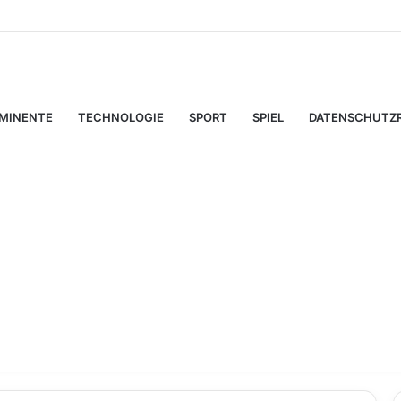
Fadenbild: Wie digitale Tools das kreative Selbermachen verändern
MINENTE
TECHNOLOGIE
SPORT
SPIEL
DATENSCHUTZR