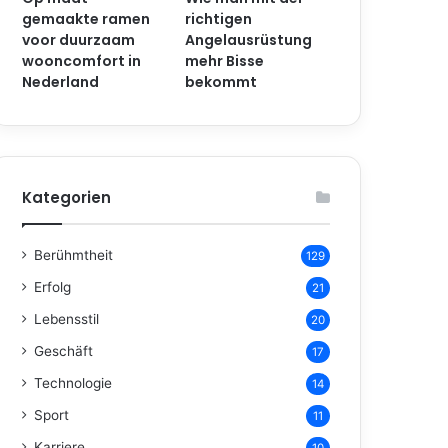
gemaakte ramen
richtigen
voor duurzaam
Angelausrüstung
wooncomfort in
mehr Bisse
Nederland
bekommt
Kategorien
Berühmtheit
129
Erfolg
21
Lebensstil
20
Geschäft
17
Technologie
14
Sport
11
Karriere