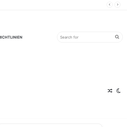
Sea
ICHTLINIEN
Rando
for
Sw