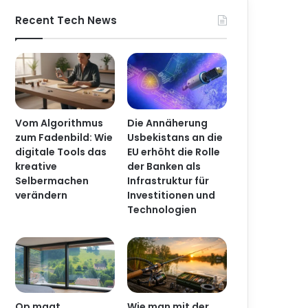
Recent Tech News
Article
ski
Vom Algorithmus
Die Annäherung
zum Fadenbild: Wie
Usbekistans an die
digitale Tools das
EU erhöht die Rolle
kreative
der Banken als
Selbermachen
Infrastruktur für
verändern
Investitionen und
Technologien
Op maat
Wie man mit der