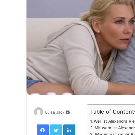
Table of Content
Send
Luisa Jack
an
Wer ist Alexandra Rie
Facebook
Twitter
email
LinkedIn
Mit wem ist Alexandr
Warum hält sie ihr P