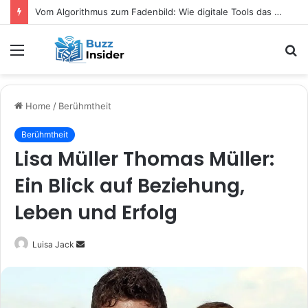
Vom Algorithmus zum Fadenbild: Wie digitale Tools das kreative Selbermachen verändern
Menu
S
fo
Home
/
Berühmtheit
Berühmtheit
Lisa Müller Thomas Müller:
Ein Blick auf Beziehung,
Leben und Erfolg
Send
Luisa Jack
an
email