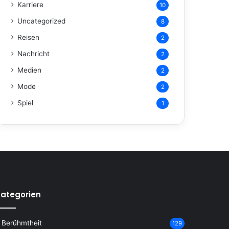
Karriere
10
Uncategorized
8
Reisen
2
Nachricht
2
Medien
2
Mode
2
Spiel
1
ategorien
Berühmtheit
129