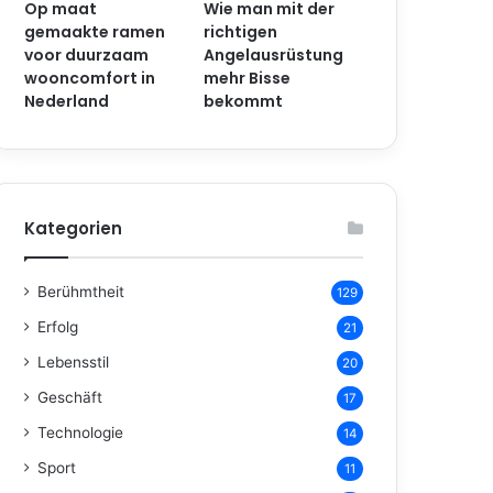
Op maat
Wie man mit der
gemaakte ramen
richtigen
voor duurzaam
Angelausrüstung
wooncomfort in
mehr Bisse
Nederland
bekommt
Kategorien
Berühmtheit
129
Erfolg
21
Lebensstil
20
Geschäft
17
Technologie
14
Sport
11