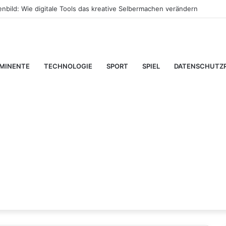
 an die EU erhöht die Rolle der Banken als Infrastruktur für Investit
MINENTE
TECHNOLOGIE
SPORT
SPIEL
DATENSCHUTZR