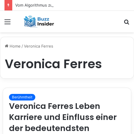
Vom Algorithmus zum Fadenbild: Wie digitale Tools das kreative Selbermachen verändern
Menu
S
fo
Home
/
Veronica Ferres
Veronica Ferres
Berühmtheit
Veronica Ferres Leben
Karriere und Einfluss einer
der bedeutendsten