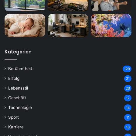
Kategorien
Berühmtheit
129
Erfolg
21
Lebensstil
20
Geschäft
17
Technologie
14
Sport
11
Karriere
10