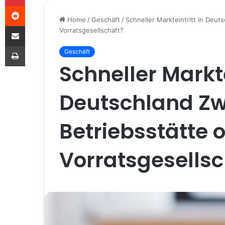
Reddit
Home
/
Geschäft
/
Schneller Markteintritt in Deut
Share via Email
Vorratsgesellschaft?
Print
Geschäft
Schneller Markte
Deutschland Zw
Betriebsstätte 
Vorratsgesellsc