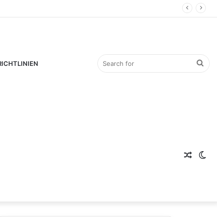
Sea
ICHTLINIEN
Rando
for
Sw