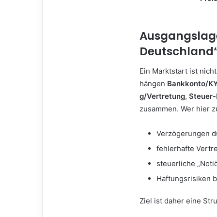
Ausgangslage
Deutschland“
Ein Marktstart ist nich
hängen
Bankkonto/K
g/Vertretung
,
Steuer-
zusammen. Wer hier zu 
Verzögerungen d
fehlerhafte Vert
steuerliche „Notl
Haftungsrisiken b
Ziel ist daher eine Str