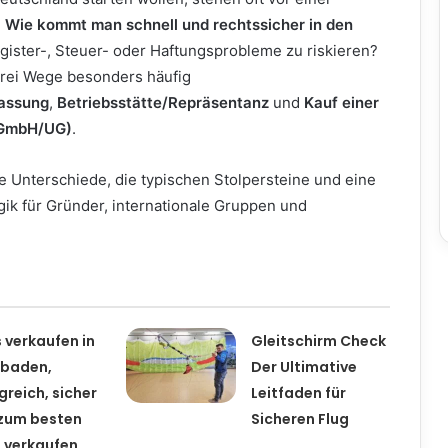
:
Wie kommt man schnell und rechtssicher in den
egister-, Steuer- oder Haftungsprobleme zu riskieren?
drei Wege besonders häufig
assung
,
Betriebsstätte/Repräsentanz
und
Kauf einer
(GmbH/UG)
.
ie Unterschiede, die typischen Stolpersteine und eine
gik für Gründer, internationale Gruppen und
 verkaufen in
Gleitschirm Check
sbaden,
Der Ultimative
lgreich, sicher
Leitfaden für
zum besten
Sicheren Flug
s verkaufen