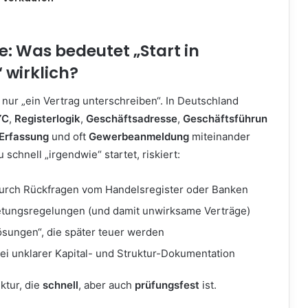
: Was bedeutet „Start in
 wirklich?
t nur „ein Vertrag unterschreiben“. In Deutschland
YC
,
Registerlogik
,
Geschäftsadresse
,
Geschäftsführun
Erfassung
und oft
Gewerbeanmeldung
miteinander
schnell „irgendwie“ startet, riskiert:
urch Rückfragen vom Handelsregister oder Banken
retungsregelungen (und damit unwirksame Verträge)
ösungen“, die später teuer werden
ei unklarer Kapital- und Struktur-Dokumentation
uktur, die
schnell
, aber auch
prüfungsfest
ist.