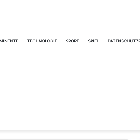
denbild: Wie digitale Tools das kreative Selbermachen verändern
MINENTE
TECHNOLOGIE
SPORT
SPIEL
DATENSCHUTZR