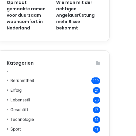
Op maat
Wie man mit der
gemaakte ramen
richtigen
voor duurzaam
Angelausrüstung
wooncomfort in
mehr Bisse
Nederland
bekommt
Kategorien
Berühmtheit
129
Erfolg
21
Lebensstil
20
Geschäft
17
Technologie
14
Sport
11