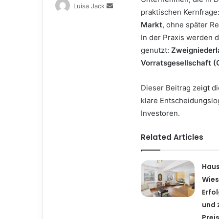
Send
Luisa Jack
praktischen Kernfrage
an
Markt
, ohne später R
email
In der Praxis werden 
genutzt:
Zweigniederl
Vorratsgesellschaft 
Dieser Beitrag zeigt d
klare Entscheidungslo
Investoren.
Related Articles
Haus
Wie
Erfo
und 
Prei