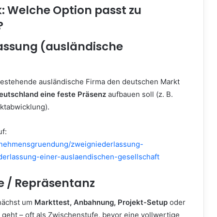
: Welche Option passt zu
?
assung (ausländische
)
bestehende ausländische Firma den deutschen Markt
Deutschland eine feste Präsenz
aufbauen soll (z. B.
ektabwicklung).
f:
ernehmensgruendung/zweigniederlassung-
ederlassung-einer-auslaendischen-gesellschaft
e / Repräsentanz
nächst um
Markttest, Anbahnung, Projekt-Setup
oder
geht – oft als Zwischenstufe, bevor eine vollwertige