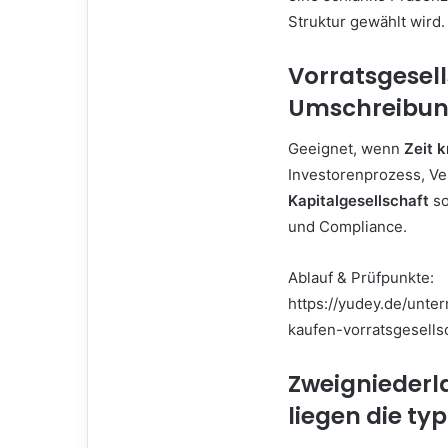
Struktur gewählt wird.
Vorratsgesel
Umschreibu
Geeignet, wenn
Zeit k
Investorenprozess, Ve
Kapitalgesellschaft
so
und Compliance.
Ablauf & Prüfpunkte:
https://yudey.de/unt
kaufen-vorratsgesell
Zweigniederl
liegen die ty